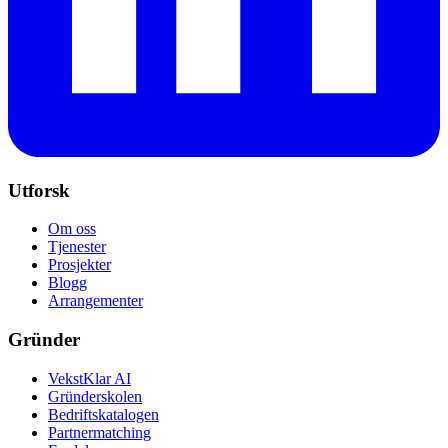
Utforsk
Om oss
Tjenester
Prosjekter
Blogg
Arrangementer
Gründer
VekstKlar AI
Gründerskolen
Bedriftskatalogen
Partnermatching