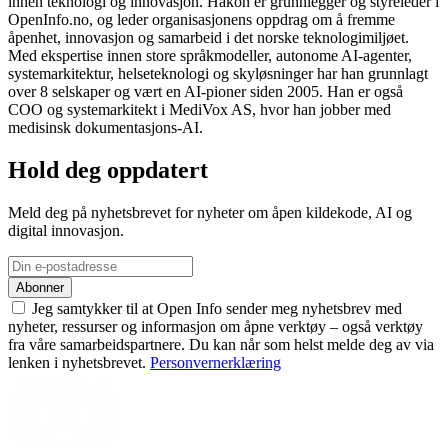
innen teknologi og innovasjon. Håkon er grunnlegger og styreleder i
OpenInfo.no, og leder organisasjonens oppdrag om å fremme
åpenhet, innovasjon og samarbeid i det norske teknologimiljøet.
Med ekspertise innen store språkmodeller, autonome AI-agenter,
systemarkitektur, helseteknologi og skyløsninger har han grunnlagt
over 8 selskaper og vært en AI-pioner siden 2005. Han er også
COO og systemarkitekt i MediVox AS, hvor han jobber med
medisinsk dokumentasjons-AI.
Hold deg oppdatert
Meld deg på nyhetsbrevet for nyheter om åpen kildekode, AI og
digital innovasjon.
Abonner
Jeg samtykker til at Open Info sender meg nyhetsbrev med
nyheter, ressurser og informasjon om åpne verktøy – også verktøy
fra våre samarbeidspartnere. Du kan når som helst melde deg av via
lenken i nyhetsbrevet.
Personvernerklæring