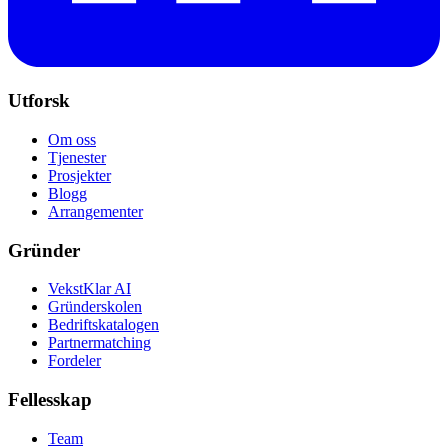
Utforsk
Om oss
Tjenester
Prosjekter
Blogg
Arrangementer
Gründer
VekstKlar AI
Gründerskolen
Bedriftskatalogen
Partnermatching
Fordeler
Fellesskap
Team