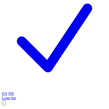
EN
NB
Logg inn