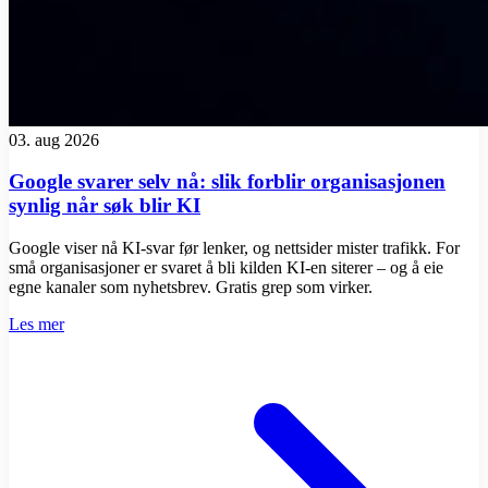
03. aug 2026
Google svarer selv nå: slik forblir organisasjonen
synlig når søk blir KI
Google viser nå KI-svar før lenker, og nettsider mister trafikk. For
små organisasjoner er svaret å bli kilden KI-en siterer – og å eie
egne kanaler som nyhetsbrev. Gratis grep som virker.
Les mer