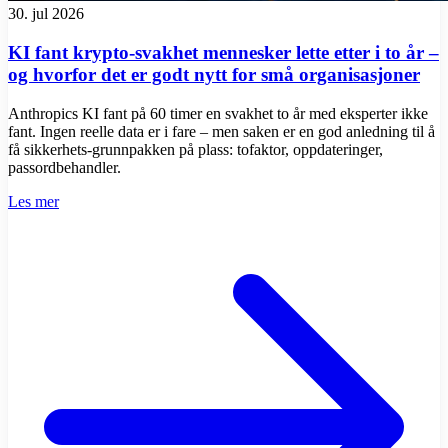
30. jul 2026
KI fant krypto-svakhet mennesker lette etter i to år –
og hvorfor det er godt nytt for små organisasjoner
Anthropics KI fant på 60 timer en svakhet to år med eksperter ikke
fant. Ingen reelle data er i fare – men saken er en god anledning til å
få sikkerhets-grunnpakken på plass: tofaktor, oppdateringer,
passordbehandler.
Les mer