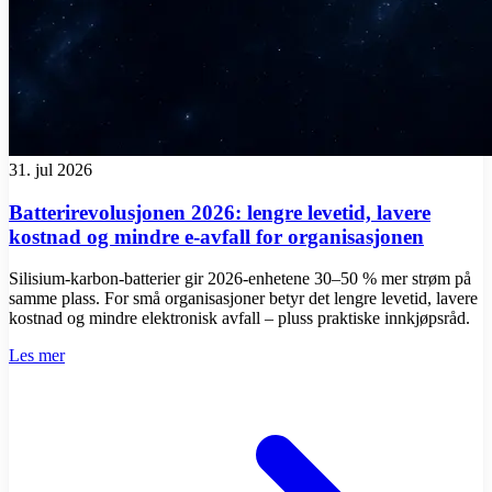
31. jul 2026
Batterirevolusjonen 2026: lengre levetid, lavere
kostnad og mindre e-avfall for organisasjonen
Silisium-karbon-batterier gir 2026-enhetene 30–50 % mer strøm på
samme plass. For små organisasjoner betyr det lengre levetid, lavere
kostnad og mindre elektronisk avfall – pluss praktiske innkjøpsråd.
Les mer